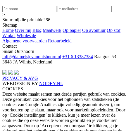
>
Stuur mij die printable! 🤎
Sitemap
Home
Over mij
Blog
Maatwerk
Op papier
Op avontuur
Op stof
Winkel
Wholesale
Algemene voorwaarden
Retourbeleid
Contact
Susan Outshoorn
info@datmeisjevanoutshoorn.nl
+31 6 13387384
Raaigras 53
3648 JA Wilnis, Nederland
PRIVACY & AVG
WEBDESIGN BY
NODEY.NL
COOKIES
Deze website maakt samen met derde partijen gebruik van cookies.
Deze gebruiken cookies voor het bijhouden van statistieken (de
cookies van Google Analitics zijn volledig geanonimiseerd), om
voorkeuren op te slaan, maar ook voor marketingdoeleinden. Door
op ‘Cookie instellingen’ te klikken, kun je meer lezen over de
cookies die op deze website worden gebruikt en je voorkeuren
aanpassen. Door op ‘Accepteren en doorgaan’ te klikken, ga je
akkoord met het gebruik van alle cookies zoals omschreven in de