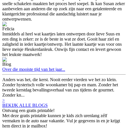
snelle schakelen maakten het proces heel soepel. Ik kan Susan zeker
aanbevelen aan anderen die op zoek zijn naar een getalenteerde en
klantgerichte professional die aandachtig luistert naar je
ontwerpwensen.
Felicia
Inmiddels al heel wat kaartjes laten ontwerpen door lieve Suus en
een ding is zeker: ze is de beste in wat ze doet. Gooit haar ziel en
zaligheid in ieder kaartje/ontwerp. Het laatste kaartje was voor ons
lieve meisje #leukerdanleuk. Onwijs fijn contact en levert gewoon
het leukste maatwerk!
Blog
Over die mooiste tijd van het jaar...
Anders was het, die kerst. Nooit eerder vierden we het zo klein.
Zonder hysterisch volle woonkamer bij pap en mam. Zonder het
tweede kerstdag bevallingsverhaal van zus tijdens de gourmet.
Zonder kn...
>
BEKIJK ALLE BLOGS
Ontvang een gratis printable!
Met deze gratis printable kunnen je kids zich urenlang zélf
vermaken in de auto naar vakantie. Vul je gegevens in en je krijgt
hem direct in je mailbox!