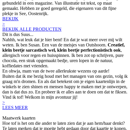
gebundeld in een magazine. Van illustratie tot tekst, op maat
gemaakt. Hebben ze goed geregeld, die eigenaren van dit fijne
plekje in See, Oostenrijk.
BEKIJK
>
BEKIJK ALLE PRODUCTEN
Dit is dus Suus...
Nahhh, wat leuk dat je hier bent! En dat je wat meer over mij wilt
weten. Ik ben Susan. Een van de meisjes van Outshoorn.
Creatief,
klein beetje sarcastisch wel, klein beetje perfectionistisch ook
,
allergisch voor regen en huisspinnen. Ik ben zot op schrijven, pure
chocola, een strak opgemaakt bedje, uren lopen in de natuur,
koffiedates met vrienden.
En ohwja, mam van de twee allerleukste wezens op aarde!
Buiten dat ik me bezig houd met het managen van ons gezin, volg ik
graag m'n dromen. En als dat betekent om je eigen kaartenlijn in de
winkels te zien shinen en mensen happy te maken met je ontwerpen,
dan is dat dus zo. En probeer ik er alles aan te doen om dat te fiksen.
Vind ik tof! Welkom in mijn avontuur jij!
>
LEES MEER
Maatwerk kaarten
Hoe tof is het om die ander te laten zien dat je aan hem/haar denkt?
Te laten merken dat je moeite hebt gedaan door dat kaartje te kopen,